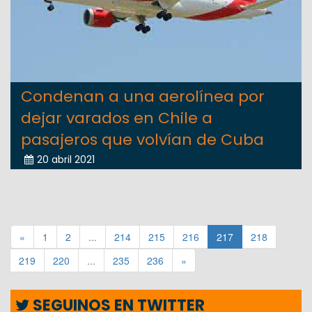
Condenan a una aerolínea por
dejar varados en Chile a
pasajeros que volvían de Cuba
20 abril 2021
«
1
2
...
214
215
216
217
218
219
220
...
235
236
»
SEGUINOS EN TWITTER