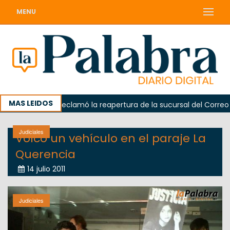
MENU
MAS LEIDOS
Odarda reclamó la reapertura de la sucursal del Correo Argen
Judiciales
Volcó un vehículo en el paraje La
Querencia
14 julio 2011
Judiciales