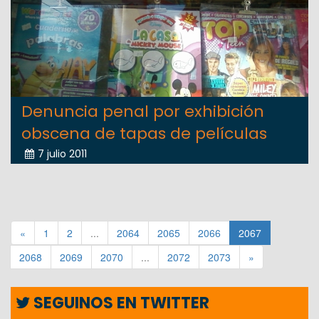
Denuncia penal por exhibición
obscena de tapas de películas
7 julio 2011
«
1
2
...
2064
2065
2066
2067
2068
2069
2070
...
2072
2073
»
SEGUINOS EN TWITTER