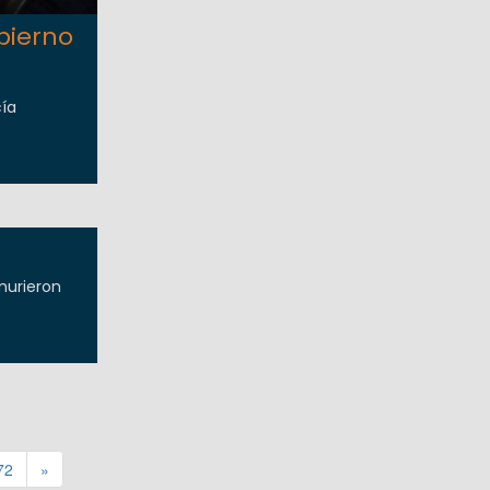
bierno
cía
murieron
72
»