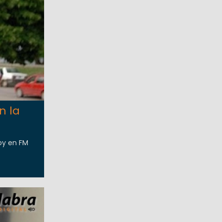
n la
hoy en FM