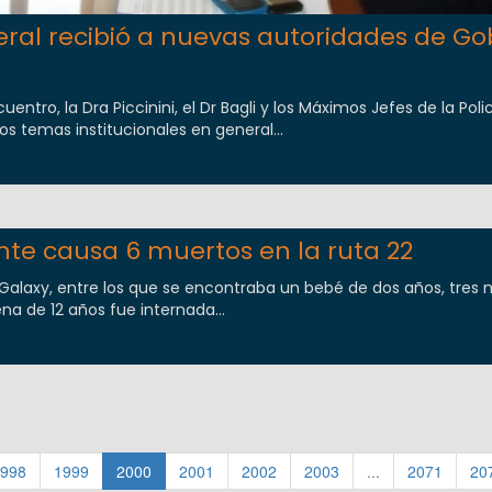
ral recibió a nuevas autoridades de Go
uentro, la Dra Piccinini, el Dr Bagli y los Máximos Jefes de la Poli
os temas institucionales en general...
nte causa 6 muertos en la ruta 22
Galaxy, entre los que se encontraba un bebé de dos años, tres 
a de 12 años fue internada...
998
1999
2000
2001
2002
2003
...
2071
20