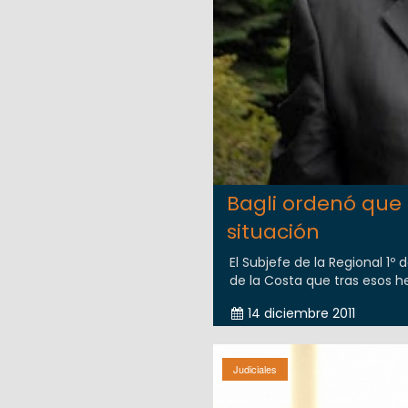
Bagli ordenó que 
situación
El Subjefe de la Regional 1º 
de la Costa que tras esos 
14 diciembre 2011
Judiciales