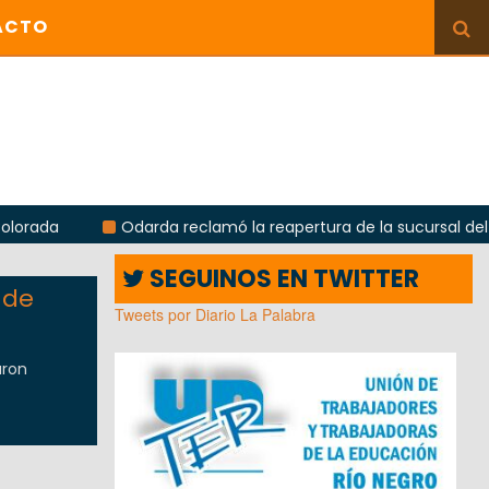
ACTO
Odarda reclamó la reapertura de la sucursal del Correo 
SEGUINOS EN TWITTER
 de
Tweets por Diario La Palabra
aron