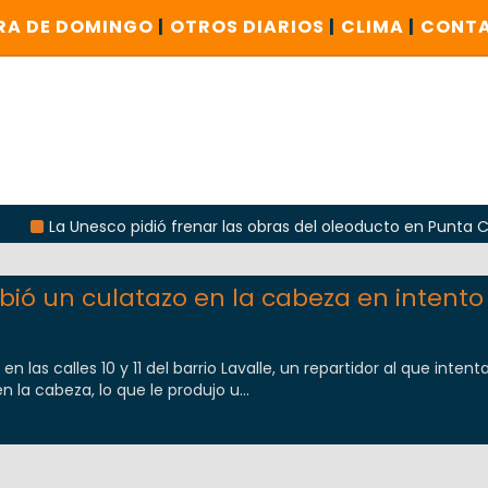
RA DE DOMINGO
|
OTROS DIARIOS
|
CLIMA
|
CONT
 Unesco pidió frenar las obras del oleoducto en Punta Colorada
ibió un culatazo en la cabeza en intento
en las calles 10 y 11 del barrio Lavalle, un repartidor al que intent
n la cabeza, lo que le produjo u...