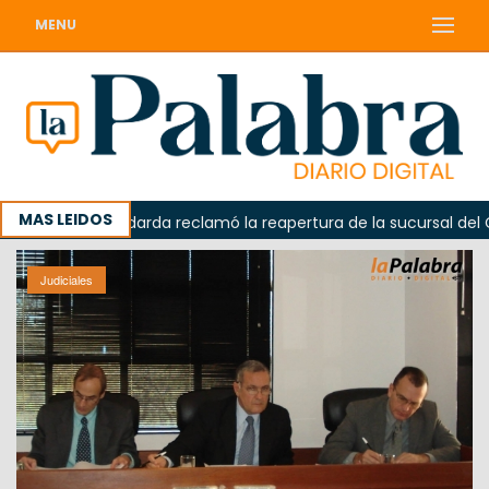
MENU
MAS LEIDOS
a
Odarda reclamó la reapertura de la sucursal del Correo
Judiciales