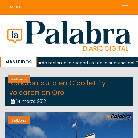
MENU
MAS LEIDOS
a
Odarda reclamó la reapertura de la sucursal del Correo
Judiciales
Robaron auto en Cipolletti y
volcaron en Oro
14 marzo 2012
Judiciales