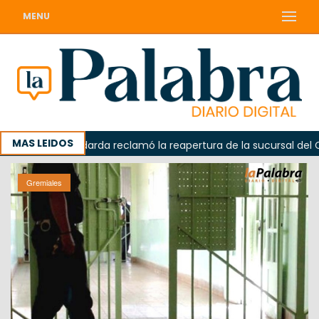
MENU
MAS LEIDOS
a
Odarda reclamó la reapertura de la sucursal del Correo
Gremiales