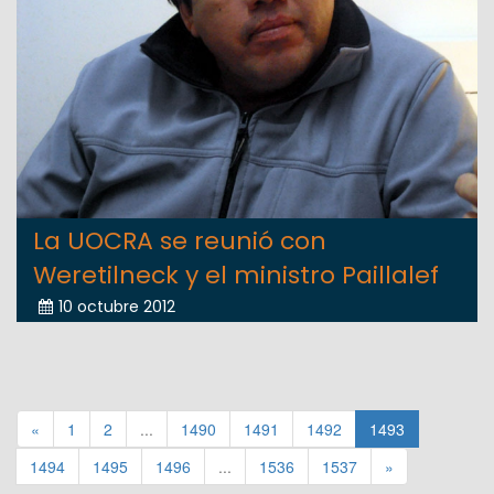
La UOCRA se reunió con
Weretilneck y el ministro Paillalef
10 octubre 2012
«
1
2
...
1490
1491
1492
1493
1494
1495
1496
...
1536
1537
»