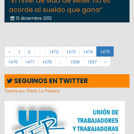
“El nivel de vida de Miller no es
acorde al sueldo que gana”
13 diciembre 2012
«
1
2
...
1472
1473
1474
1475
1476
1477
1478
...
1536
1537
»
SEGUINOS EN TWITTER
Tweets por Diario La Palabra