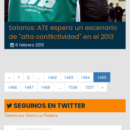
Salarios: ATE espera un escenario
de "alta conflictividad" en el 2013
6 febrero 2013
«
1
2
...
1462
1463
1464
1465
1466
1467
1468
...
1536
1537
»
SEGUINOS EN TWITTER
Tweets por Diario La Palabra