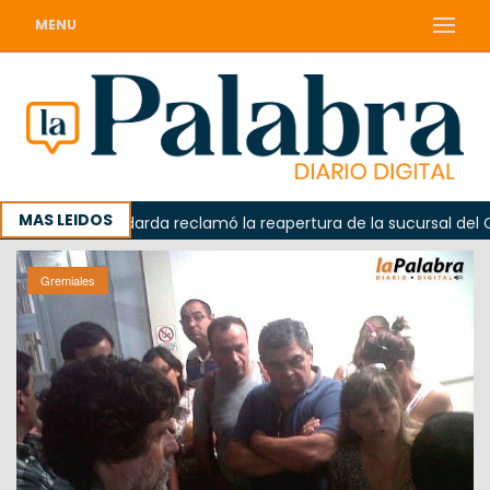
MENU
MAS LEIDOS
a
Odarda reclamó la reapertura de la sucursal del Corre
Gremiales