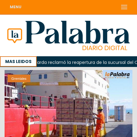
MENU
MAS LEIDOS
Odarda reclamó la reapertura de la sucursal del Correo 
Gremiales