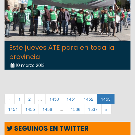
Este jueves ATE para en toda la
provincia
10 marzo 2013
«
1
2
...
1450
1451
1452
1453
1454
1455
1456
...
1536
1537
»
SEGUINOS EN TWITTER