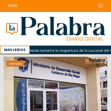
MENU
MAS LEIDOS
Odarda reclamó la reapertura de la sucursal del Correo 
Gremiales