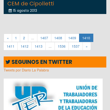
CEM de Cipolletti
15 agosto 2013
«
1
2
...
1407
1408
1409
1410
1411
1412
1413
...
1536
1537
»
SEGUINOS EN TWITTER
Tweets por Diario La Palabra