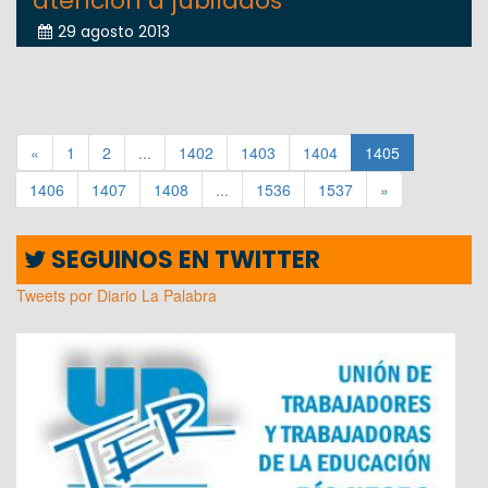
atención a jubilados
29 agosto 2013
«
1
2
...
1402
1403
1404
1405
1406
1407
1408
...
1536
1537
»
SEGUINOS EN TWITTER
Tweets por Diario La Palabra