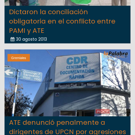
Dictaron la conciliación
obligatoria en el conflicto entre
PAMI y ATE
30 agosto 2013
Gremiales
ATE denunció penalmente a
dirigentes de UPCN por agresiones