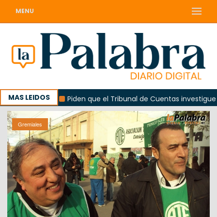
MENU
MAS LEIDOS
lorada
Piden que el Tribunal de Cuentas investigue contr
Gremiales