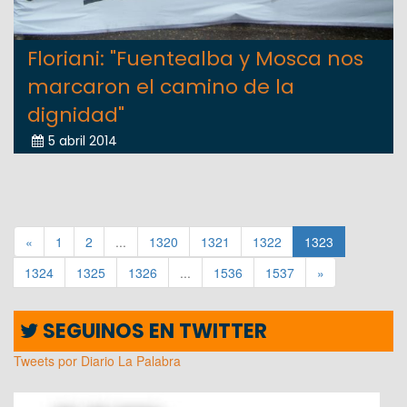
Floriani: "Fuentealba y Mosca nos
marcaron el camino de la
dignidad"
5 abril 2014
«
1
2
...
1320
1321
1322
1323
1324
1325
1326
...
1536
1537
»
SEGUINOS EN TWITTER
Tweets por Diario La Palabra