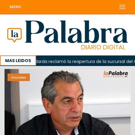
MENU
MAS LEIDOS
a
Odarda reclamó la reapertura de la sucursal del Correo
Gremiales