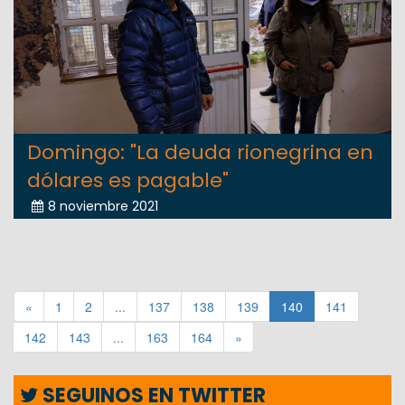
Domingo: "La deuda rionegrina en
dólares es pagable"
8 noviembre 2021
«
1
2
...
137
138
139
140
141
142
143
...
163
164
»
SEGUINOS EN TWITTER