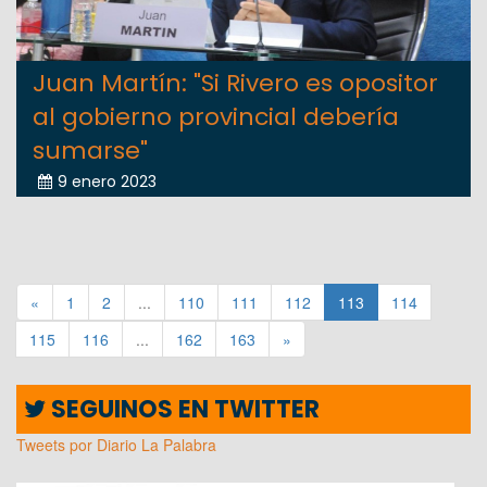
Juan Martín: "Si Rivero es opositor
al gobierno provincial debería
sumarse"
9 enero 2023
«
1
2
...
110
111
112
113
114
115
116
...
162
163
»
SEGUINOS EN TWITTER
Tweets por Diario La Palabra