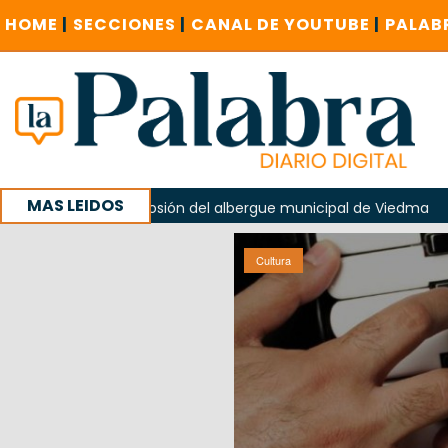
HOME
|
SECCIONES
|
CANAL DE YOUTUBE
|
PALAB
MAS LEIDOS
en la explosión del albergue municipal de Viedma
La Unes
ampaña con un encuentro provincial en Roca
Cultura