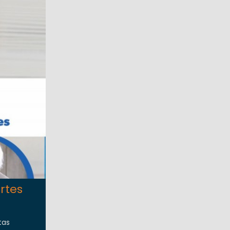
Artes
tas