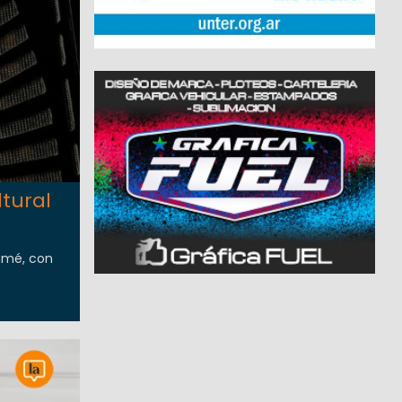
tural
mamé, con