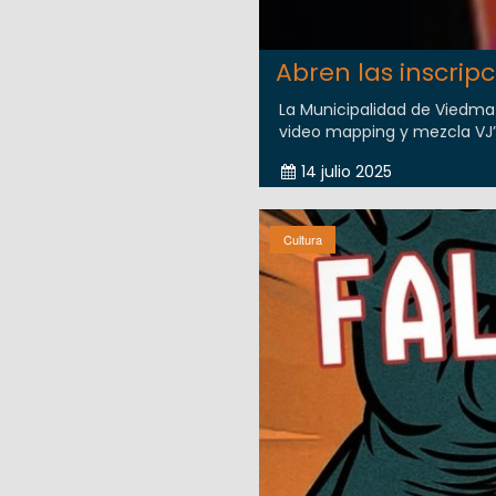
Abren las inscri
La Municipalidad de Viedma 
video mapping y mezcla VJ”, 
14 julio 2025
Cultura