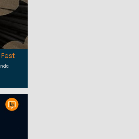
 Fest
unda