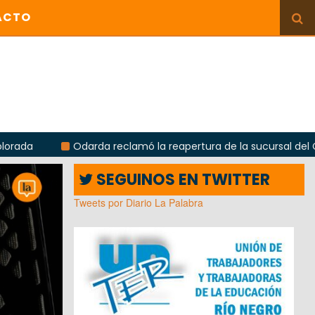
ACTO
Odarda reclamó la reapertura de la sucursal del Correo Argen
SEGUINOS EN TWITTER
Tweets por Diario La Palabra