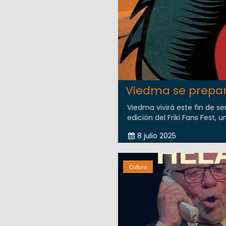
Viedma se prepara
Viedma vivirá este fin de s
edición del Friki Fans Fest, 
8 julio 2025
Cultura