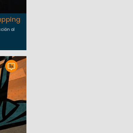
apping
ción al