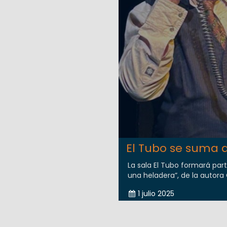
El Tubo se suma a
La sala El Tubo formará par
una heladera”, de la autora C
1 julio 2025