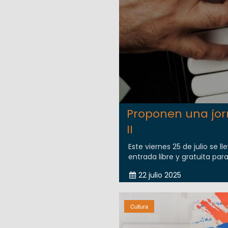
Proponen una jor
II
Este viernes 25 de julio se
entrada libre y gratuita par
22 julio 2025
Cultura