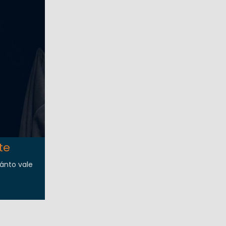
te
uánto vale