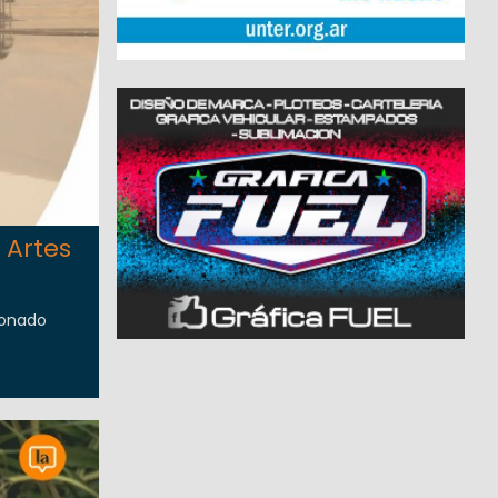
 Artes
ionado