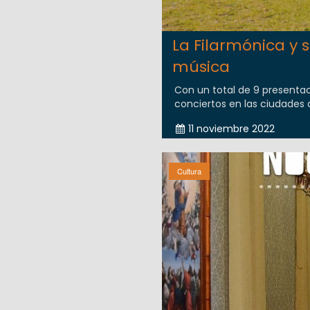
La Filarmónica y
música
Con un total de 9 presentac
conciertos en las ciudades de
11 noviembre 2022
Cultura