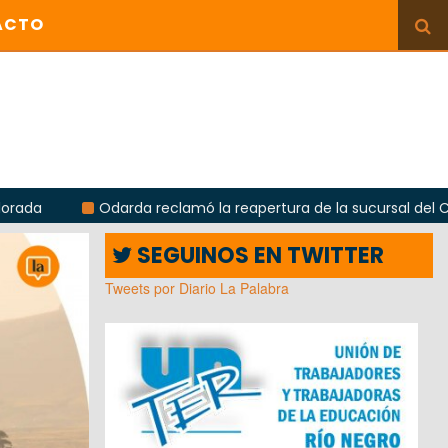
ACTO
Odarda reclamó la reapertura de la sucursal del Correo Argen
SEGUINOS EN TWITTER
Tweets por Diario La Palabra