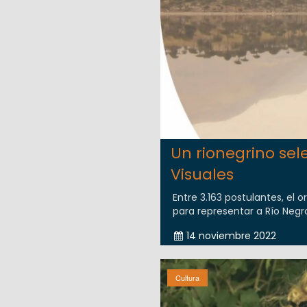
Un rionegrino sel
Visuales
Entre 3.163 postulantes, el
para representar a Río Negr
14 noviembre 2022
Cultura