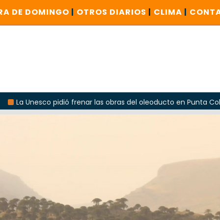
RA DE DOMINGO
|
OTROS DIARIOS
|
CLIMA
|
CONT
co pidió frenar las obras del oleoducto en Punta Colorada