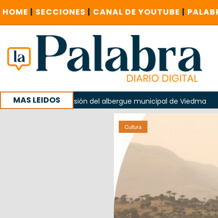
HOME
|
SECCIONES
|
CANAL DE YOUTUBE
|
PALAB
MAS LEIDOS
en la explosión del albergue municipal de Viedma
La Unes
ampaña con un encuentro provincial en Roca
Cultura