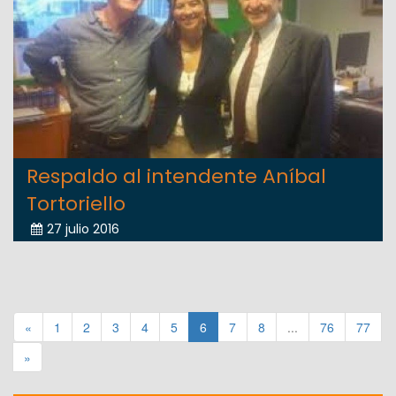
Respaldo al intendente Aníbal
Tortoriello
27 julio 2016
«
1
2
3
4
5
6
7
8
...
76
77
»