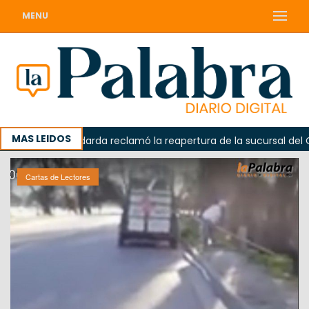
MENU
MAS LEIDOS
a
Odarda reclamó la reapertura de la sucursal del Correo
Cartas de Lectores