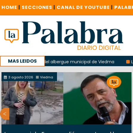
HOME
|
SECCIONES
|
CANAL DE YOUTUBE
|
PALAB
MAS LEIDOS
a explosión del albergue municipal de Viedma
La Unesco p
ña con un encuentro provincial en Roca
3 agosto 2026
Viedma