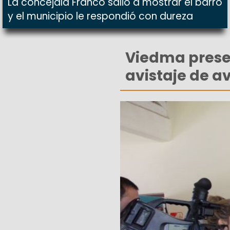
La concejala Franco salió a mostrar el barro
y el municipio le respondió con dureza
Viedma presen
avistaje de a