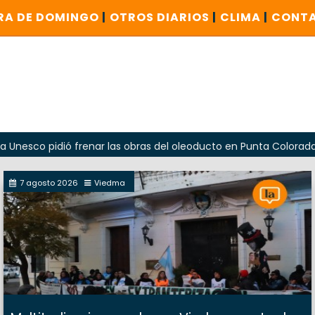
RA DE DOMINGO
|
OTROS DIARIOS
|
CLIMA
|
CONT
idió frenar las obras del oleoducto en Punta Colorada
Od
7 agosto 2026
Viedma