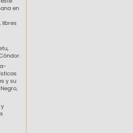
 este
mana en
 libres
etu,
 Cóndor.
ma-
ísticas
s y su
 Negro,
 y
es