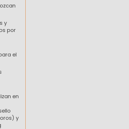
nozcan
s y
dos por
para el
s
lizan en
sello
loros) y
g