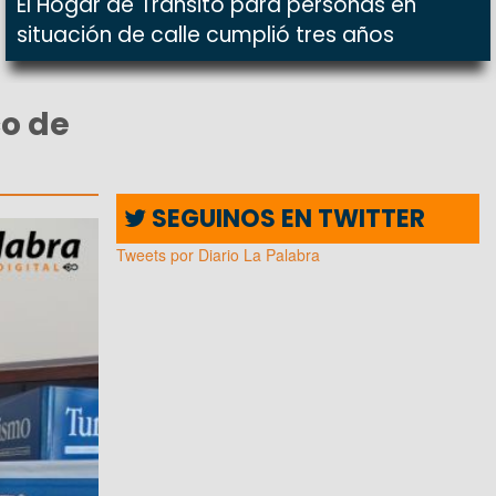
El Hogar de Tránsito para personas en
situación de calle cumplió tres años
co de
SEGUINOS EN TWITTER
Tweets por Diario La Palabra