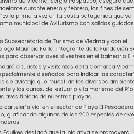
Turismo de Viedma, Sergio Pappatico, aseguró que
adelante durante enero y febrero, los fines de se
 “Es la primera vez en la costa patagónica que se
ama municipal de Aviturismo con salidas guiadas,
 la Subsecretaría de Turismo de Viedma y con el
logo Mauricio Failla, integrante de la Fundación S
 para observar aves silvestres en el balneario El
ndará a turistas y visitantes de la Comarca Vied
specialmente diseñados para indicar las caracter
os de avistaje que muestran los diversos ambiente
onte y las dunas, del estuario y la marisma del Río
as aves típicas de nuestras playas.
 cartelería vial en el sector de Playa El Pescadero
, graficando algunas de las 200 especies de av
enderos.
is Foulkes destacó que la iniciativa se promoverá