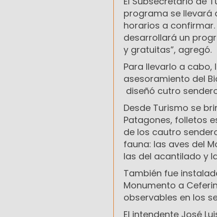
El Subsecretario de 
programa se llevará 
horarios a confirmar.
desarrollará un progr
y gratuitas”, agregó.
Para llevarlo a cabo,
asesoramiento del Bió
diseñó cutro senderos
Desde Turismo se bri
Patagones, folletos e
de los cautro sender
fauna: las aves del M
las del acantilado y l
También fue instalada
Monumento a Ceferino
observables en los s
El intendente José Lu