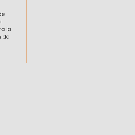
de
a
a la
n de