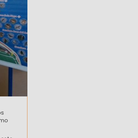
os
omo