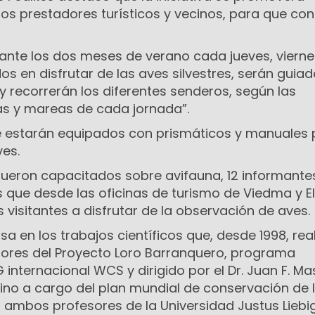
los prestadores turísticos y vecinos, para que co
rante los dos meses de verano cada jueves, vierne
os en disfrutar de las aves silvestres, serán guia
 y recorrerán los diferentes senderos, según las
as y mareas de cada jornada”.
e estarán equipados con prismáticos y manuales 
es.
ueron capacitados sobre avifauna, 12 informante
s que desde las oficinas de turismo de Viedma y El
s visitantes a disfrutar de la observación de aves.
 en los trabajos científicos que, desde 1998, rea
adores del Proyecto Loro Barranquero, programa
 internacional WCS y dirigido por el Dr. Juan F. Ma
ino a cargo del plan mundial de conservación de 
dt, ambos profesores de la Universidad Justus Liebi