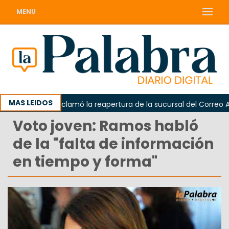
MENU
MAS LEIDOS
Odarda reclamó la reapertura de la sucursal del Correo Argen
Voto joven: Ramos habló
de la "falta de información
en tiempo y forma"