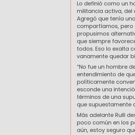
Lo definió como un 
militancia activa, de
Agregó que tenía una
compartíamos, pero s
propusimos alternativ
que siempre favorece
todos. Eso lo exalta
vanamente quedar bie
“No fue un hombre de
entendimiento de que
políticamente conven
esconde una intenció
términos de una supu
que supuestamente qu
Más adelante Rulli de
poco común en los pol
aún, estoy seguro qu