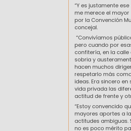
“Y es justamente ese 
me merece el mayor d
por la Convención Mun
concejal.
“Convivíamos públic
pero cuando por esa
confitería, en la cal
sobria y austerament
hacen muchos dirigen
respetarlo más como
ideas. Era sincero en 
vida privada las dif
actitud de frente y ot
“Estoy convencido qu
mayores aportes a l
actitudes ambiguas. 
no es poco mérito para 