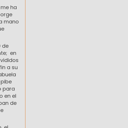
e me ha
Jorge
 la mano
ue
0 de
nte; en
ivididos
fin a su
abuela
 pibe
o para
o en el
aban de
ge
, el