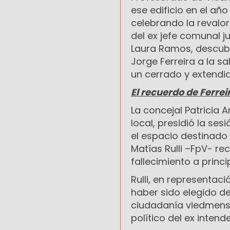
ese edificio en el añ
celebrando la revalori
del ex jefe comunal j
Laura Ramos, descubr
Jorge Ferreira a la s
un cerrado y extendid
El recuerdo de Ferrei
La concejal Patricia 
local, presidió la se
el espacio destinado
Matías Rulli –FpV- rec
fallecimiento a princi
Rulli, en representaci
haber sido elegido d
ciudadanía viedmense 
político del ex intend