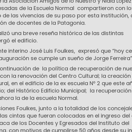
 la Asociación Amigos de lo Nuestro y Nidia López
sadas de la Escuela Normal compartieron con lo
 de las vivencias de su paso por esta institución,
ión de docentes de la Patagonia.
lizó una breve reseña histórica de las distintas
rgó el edificio.
ente interino José Luis Foulkes, expresó que “hoy 
inauguración se cumple un sueño de Jorge Ferreira”
ontinuación de la política de recuperación de nu
con la renovación del Centro Cultural; la creación
al, en el edificio de la ex escuela Nº 2 que este a
; del Histórico Edificio Municipal; la recuperación
hora la de la escuela Normal.
iones Foulkes, junto a la totalidad de los concejal
las cintas que fueran colocadas en el ingreso del 
aca de los Docentes y Egresados del Instituto del
a, con motivos de cumplirse 50 años desde su in