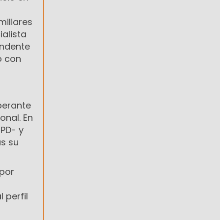
miliares
ialista
endente
o con
iberante
onal. En
CPD- y
as su
 por
 perfil