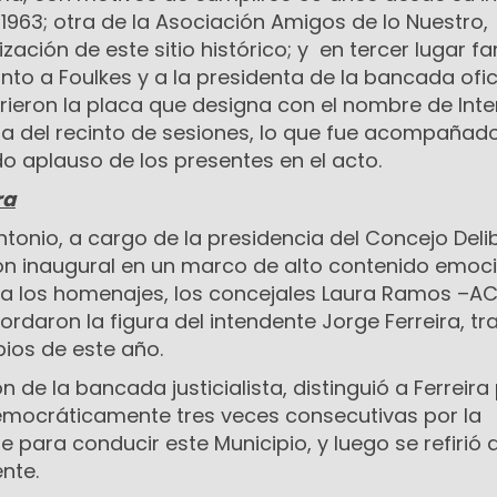
o 1963; otra de la Asociación Amigos de lo Nuestro,
zación de este sitio histórico; y en tercer lugar fa
unto a Foulkes y a la presidenta de la bancada ofic
ieron la placa que designa con el nombre de Int
ala del recinto de sesiones, lo que fue acompañad
o aplauso de los presentes en el acto.
ra
Antonio, a cargo de la presidencia del Concejo Del
sión inaugural en un marco de alto contenido emoci
 a los homenajes, los concejales Laura Ramos –A
ordaron la figura del intendente Jorge Ferreira, tr
pios de este año.
ón de la bancada justicialista, distinguió a Ferreira
emocráticamente tres veces consecutivas por la
para conducir este Municipio, y luego se refirió al
ente.