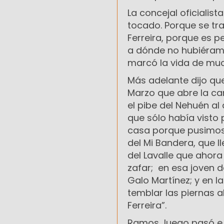
La concejal oficialis
tocado. Porque se tr
Ferreira, porque es p
a dónde no hubiéramo
marcó la vida de muc
Más adelante dijo qu
Marzo que abre la can
el pibe del Nehuén al 
que sólo había visto p
casa porque pusimos 
del Mi Bandera, que ll
del Lavalle que ahor
zafar; en esa joven d
Galo Martínez; y en l
temblar las piernas 
Ferreira”.
Ramos luego pasó e i