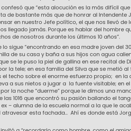
ta confesó que “esta alocución es la más difícil qu
ata de bastante más que de honrar al Intendente 
ensar en nuestro Jefe político, el que nos llevó de
s llegado jamás. Porque es hablar del hombre q
hos de nosotros durante los últimos 10 años”.
e lo sigue “encontrando en esa madre joven del 3
illa de su casa y baña a sus hijos con agua calie
que se le puso la piel de gallina en ese recital de D
or la tele; en esa familia del Silva que se metió al 
el techo sobre el enorme esfuerzo propio; en la 
eva a sus nietos a jugar a la fuente visitable; en el
a por la noche “duerme” porque le dimos una man
e las 1016 que encontró su pasión bailando el tang
a ex – alumna de la escuela normal a la que le ac
al atravesar esta fachada… Ahí es donde está Jor
nvitó a “recordarlo como hombre, como el amigo