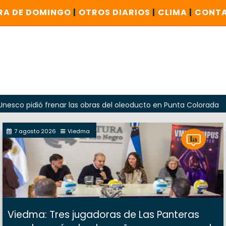
RA DE DOMINGO
|
OTROS DIARIOS
|
CLIMA
|
CONT
ió frenar las obras del oleoducto en Punta Colorada
Odar
7 agosto 2026
Viedma
Viedma: Tres jugadoras de Las Panteras