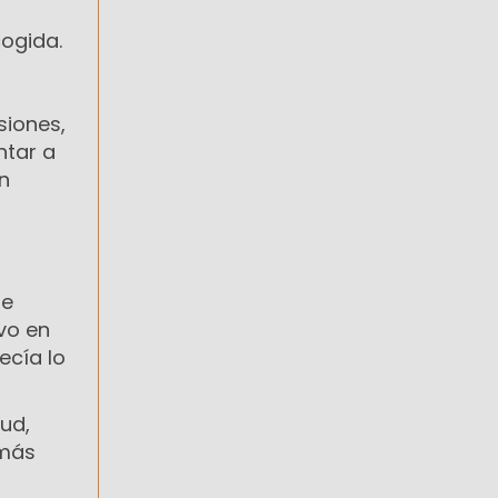
cogida.
siones,
ntar a
n
te
vo en
ecía lo
tud,
 más