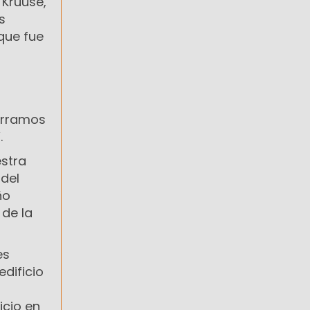
 Kruuse,
s
 que fue
cerramos
.
estra
 del
ño
 de la
es
edificio
icio en