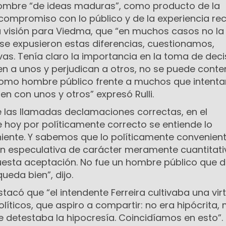
hombre “de ideas maduras”, como producto de la
l compromiso con lo público y de la experiencia re
 visión para Viedma, que “en muchos casos no la
e expusieron estas diferencias, cuestionamos,
as. Tenía claro la importancia en la toma de deci
n a unos y perjudican a otros, no se puede conte
 como hombre público frente a muchos que intenta
n con unos y otros” expresó Rulli.
 las llamadas declamaciones correctas, en el
 hoy por políticamente correcto se entiende lo
iente. Y sabemos que lo políticamente convenien
n especulativa de carácter meramente cuantitati
esta aceptación. No fue un hombre público que d
eda bien”, dijo.
stacó que “el intendente Ferreira cultivaba una vir
íticos, que aspiro a compartir: no era hipócrita,
e detestaba la hipocresía. Coincidíamos en esto”.