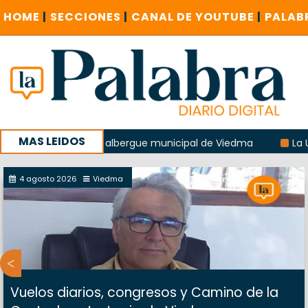
HOME
|
SECCIONES
|
CANAL DE YOUTUBE
|
PALAB
MAS LEIDOS
explosión del albergue municipal de Viedma
La Unesco pid
 con un encuentro provincial en Roca
4 agosto 2026
Viedma
Vuelos diarios, congresos y Camino de la