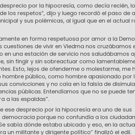
desprecio por la hipocresía, como decía recién, l
e los respetos”, dijo y luego recordó el paso de
icipal y sus polémicas, al igual que en el actual r
amente en forma respetuosa por amor a la Demo
s cuestiones de vivir en Viedma nos cruzábamos 
le o en una estación de servicio nos saludábamos 
e, sin fingir y sin sobreactuar como lamentablem
tes. Esto, lejos de ofenderme o molestarme, me 
 hombre público, como hombre apasionado por 
sus convicciones y no caía en la falsía de disimula
erencias públicas. Entendíamos que no se puede te
ra a las espaldas”.
e ese desprecio por la hipocresía era uno de sus
a democracia porque no confundía a los ciudada
Se sabía dónde estaba ubicado y eso, en la actua
un militante y dirigente político” finalizó el edil.