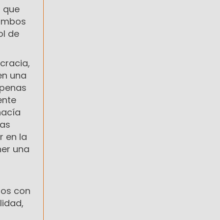
o que
 ambos
ol de
cracia,
en una
apenas
ente
hacía
las
r en la
ner una
nos con
lidad,