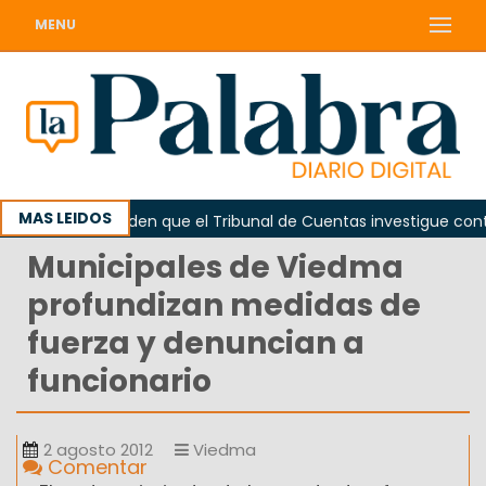
MENU
MAS LEIDOS
rada
Piden que el Tribunal de Cuentas investigue contrat
Municipales de Viedma
profundizan medidas de
fuerza y denuncian a
funcionario
2 agosto 2012
Viedma
Comentar