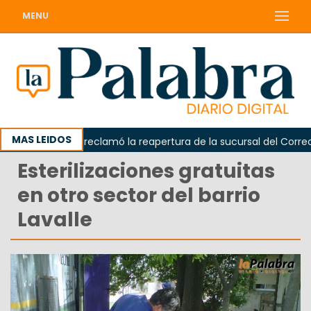
MENU
MAS LEIDOS
Odarda reclamó la reapertura de la sucursal del Correo Arg
Esterilizaciones gratuitas
en otro sector del barrio
Lavalle