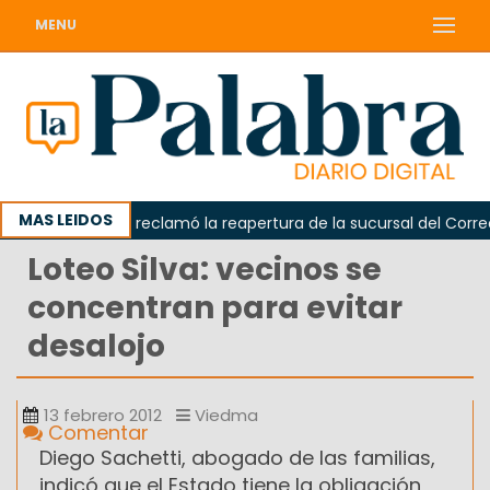
MENU
MAS LEIDOS
Odarda reclamó la reapertura de la sucursal del Correo A
Loteo Silva: vecinos se
concentran para evitar
desalojo
13 febrero 2012
Viedma
Comentar
Diego Sachetti, abogado de las familias,
indicó que el Estado tiene la obligación