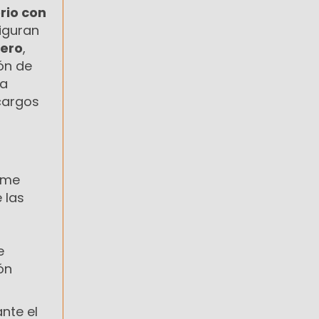
rio con
figuran
nero
,
ón de
la
cargos
orme
 las
e
ón
nte el