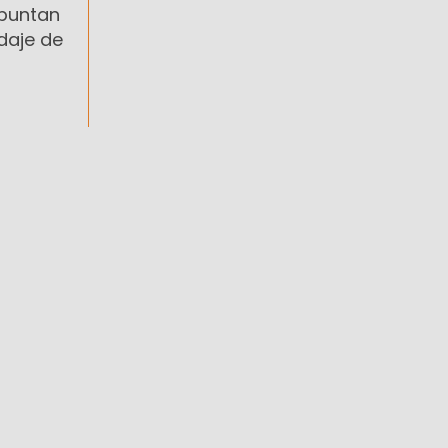
apuntan
rdaje de