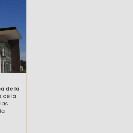
a de la
 de la
las
ia