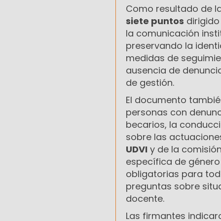
Como resultado de la
siete puntos
dirigido
la comunicación inst
preservando la ident
medidas de seguimien
ausencia de denunci
de gestión.
El documento también
personas con denunci
becarios, la conducc
sobre las actuacione
UDVI
y de la comisió
específica de género
obligatorias para tod
preguntas sobre situ
docente.
Las firmantes indicar