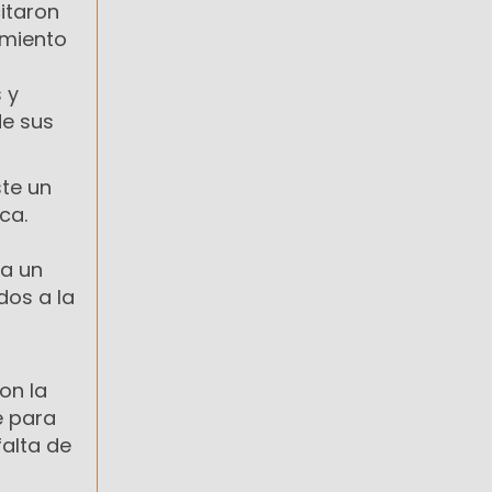
citaron
imiento
 y
de sus
ste un
ca.
 a un
dos a la
on la
e para
falta de