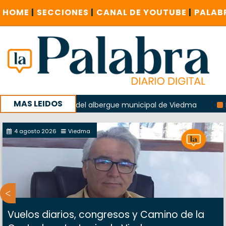
HOME
|
SECCIONES
|
CANAL DE YOUTUBE
|
PALAB
MAS LEIDOS
 la explosión del albergue municipal de Viedma
La Unesco
paña con un encuentro provincial en Roca
4 agosto 2026
Viedma
Vuelos diarios, congresos y Camino de la