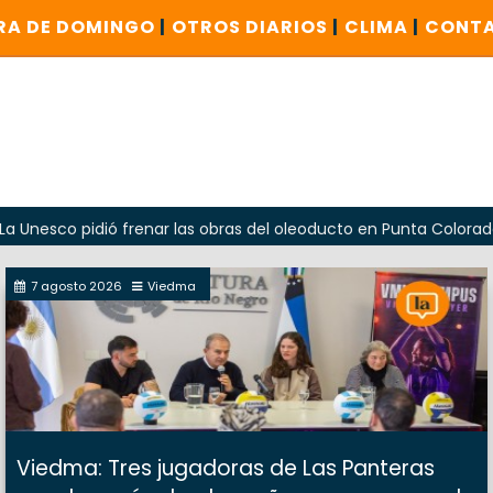
RA DE DOMINGO
|
OTROS DIARIOS
|
CLIMA
|
CONT
 pidió frenar las obras del oleoducto en Punta Colorada
7 agosto 2026
Viedma
Viedma: Tres jugadoras de Las Panteras