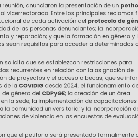
 reunión, anunciaron la presentación de un
petito
 al vicerrectorado. Entre los principales reclamos 
itucional de cada activación del
protocolo de gé
idad de las personas denunciantes; la incorporaci
to y reparación; y que la formación en género y 
as sean requisitos para acceder a determinados 
 solicita que se establezcan restricciones para
as recurrentes en relación con la asignación de
ión de proyectos y el acceso a becas; que se inf
s de la
COVIDIG
desde 2024, el funcionamiento de
n de género del
CDPyGE
; la creación de un área
 en la sede; la implementación de capacitaciones
a la comunidad universitaria; y la incorporación d
aciones de violencia en las encuestas de evaluaci
on que el petitorio será presentado formalmente a