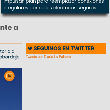
Impulsan plan para reemplazar conexiones
irregulares por redes eléctricas seguras
nte a
SEGUINOS EN TWITTER
torio al
 abordaje
Tweets por Diario La Palabra