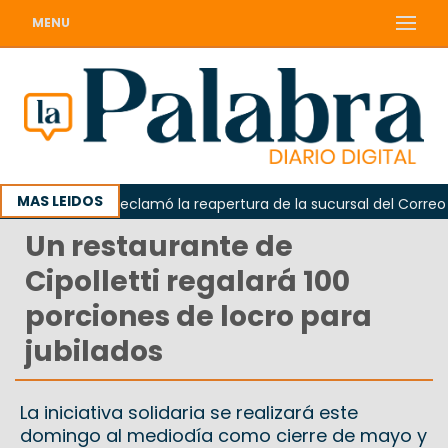
MENU
MAS LEIDOS
Odarda reclamó la reapertura de la sucursal del Correo Arge
Un restaurante de
Cipolletti regalará 100
porciones de locro para
jubilados
La iniciativa solidaria se realizará este
domingo al mediodía como cierre de mayo y