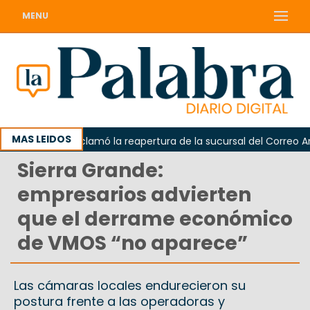
MENU
MAS LEIDOS
Odarda reclamó la reapertura de la sucursal del Correo Argent
Sierra Grande:
empresarios advierten
que el derrame económico
de VMOS “no aparece”
Las cámaras locales endurecieron su
postura frente a las operadoras y