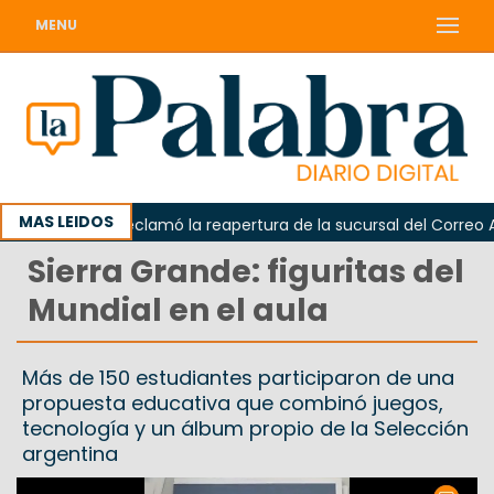
MENU
MAS LEIDOS
Odarda reclamó la reapertura de la sucursal del Correo Argen
Sierra Grande: figuritas del
Mundial en el aula
Más de 150 estudiantes participaron de una
propuesta educativa que combinó juegos,
tecnología y un álbum propio de la Selección
argentina