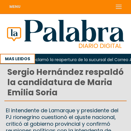
MENU
MAS LEIDOS
Odarda reclamó la reapertura de la sucursal del Correo Argent
Sergio Hernández respaldó
la candidatura de Maria
Emilia Soria
El intendente de Lamarque y presidente del
PJ rionegrino cuestionó el ajuste nacional,
criticó al gobierno provincial y confirmó
reuniones políticas con la intendenta de