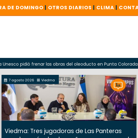
RA DE DOMINGO
|
OTROS DIARIOS
|
CLIMA
|
CONT
pidió frenar las obras del oleoducto en Punta Colorada
O
7 agosto 2026
Viedma
Viedma: Tres jugadoras de Las Panteras