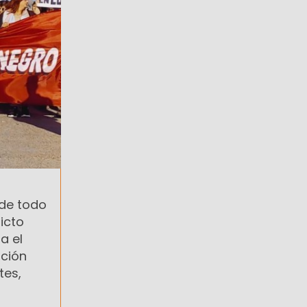
 de todo
licto
a el
ación
tes,