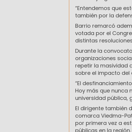
“Entendemos que esta
también por la defens
Barrio remarcó ademá
votada por el Congres
distintas resolucione
Durante la convocator
organizaciones social
repetir la masividad 
sobre el impacto del 
“El desfinanciamiento
Hoy más que nunca n
universidad pública, g
El dirigente también 
comarca Viedma-Pata
por primera vez a est
públicas en la región.