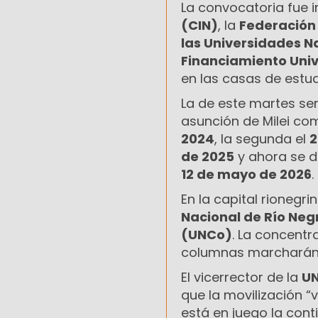
La convocatoria fue 
(CIN)
, la
Federación 
las Universidades N
Financiamiento Univ
en las casas de estud
La de este martes se
asunción de Milei com
2024
, la segunda el
2
de 2025
y ahora se d
12 de mayo de 2026
.
En la capital rionegri
Nacional de Río Neg
(UNCo)
. La concentr
columnas marcharán
El vicerrector de la
UN
que la movilización 
está en juego la cont