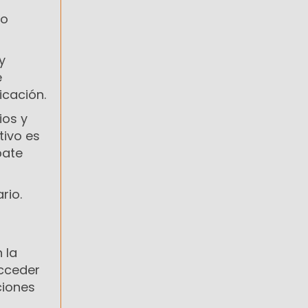
no
y
e
icación.
ios y
tivo es
bate
rio.
 la
cceder
ciones