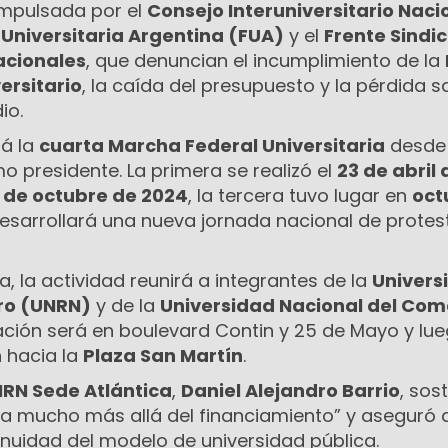
impulsada por el
Consejo Interuniversitario Naci
Universitaria Argentina (FUA)
y el
Frente Sindic
acionales
, que denuncian el incumplimiento de la
ersitario
, la caída del presupuesto y la pérdida sa
io.
rá la
cuarta Marcha Federal Universitaria
desde 
o presidente. La primera se realizó el
23 de abril 
 de octubre de 2024
, la tercera tuvo lugar en
oct
esarrollará una nueva jornada nacional de protes
na, la actividad reunirá a integrantes de la
Univers
ro (UNRN)
y de la
Universidad Nacional del Co
ación será en boulevard Contin y 25 de Mayo y lue
 hacia la
Plaza San Martín
.
RN Sede Atlántica
,
Daniel Alejandro Barrio
, sos
“va mucho más allá del financiamiento” y aseguró 
inuidad del modelo de universidad pública.