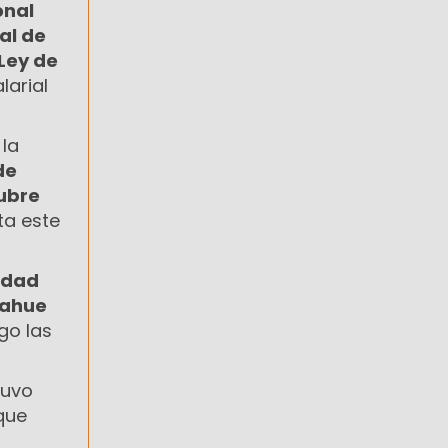
onal
al de
Ley de
larial
la
de
ubre
ta este
idad
mahue
go las
tuvo
que