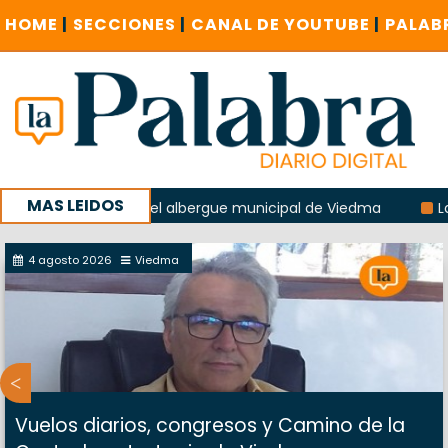
HOME
|
SECCIONES
|
CANAL DE YOUTUBE
|
PALAB
MAS LEIDOS
la explosión del albergue municipal de Viedma
La Unesco 
aña con un encuentro provincial en Roca
4 agosto 2026
Viedma
Vuelos diarios, congresos y Camino de la