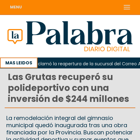
MENU
MAS LEIDOS
Odarda reclamó la reapertura de la sucursal del Correo Argen
Las Grutas recuperó su
polideportivo con una
inversión de $244 millones
La remodelación integral del gimnasio
municipal quedó inaugurada tras una obra
financiada por la Provincia. Buscan potenciar
la actividad deportiva y sumar eventos que