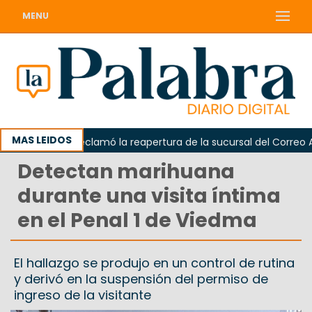
MENU
MAS LEIDOS
Odarda reclamó la reapertura de la sucursal del Correo Arge
Detectan marihuana
durante una visita íntima
en el Penal 1 de Viedma
El hallazgo se produjo en un control de rutina
y derivó en la suspensión del permiso de
ingreso de la visitante