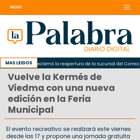
MENU
MAS LEIDOS
Odarda reclamó la reapertura de la sucursal del Correo Arg
Vuelve la Kermés de
Viedma con una nueva
edición en la Feria
Municipal
El evento recreativo se realizará este viernes
desde las 17 y propone una jornada gratuita