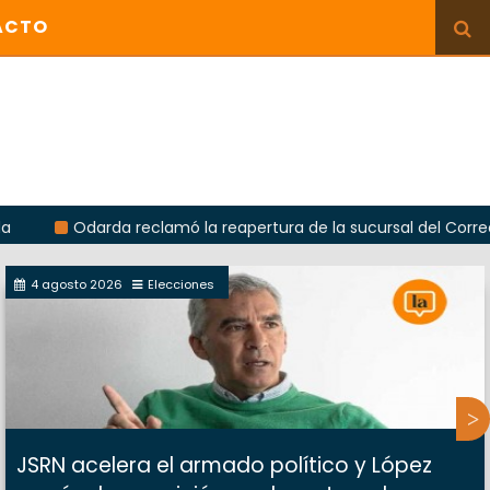
ACTO
Odarda reclamó la reapertura de la sucursal del Correo Argentin
4 agosto 2026
Elecciones
JSRN acelera el armado político y López