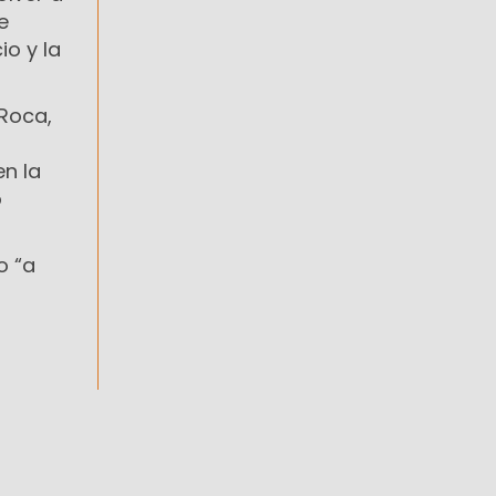
e
o y la
 Roca,
en la
ó
o “a