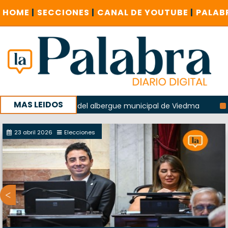
HOME
|
SECCIONES
|
CANAL DE YOUTUBE
|
PALAB
MAS LEIDOS
la explosión del albergue municipal de Viedma
La Unesco 
aña con un encuentro provincial en Roca
23 abril 2026
Elecciones