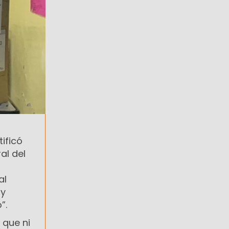
tificó
al del
al
 y
”.
 que ni