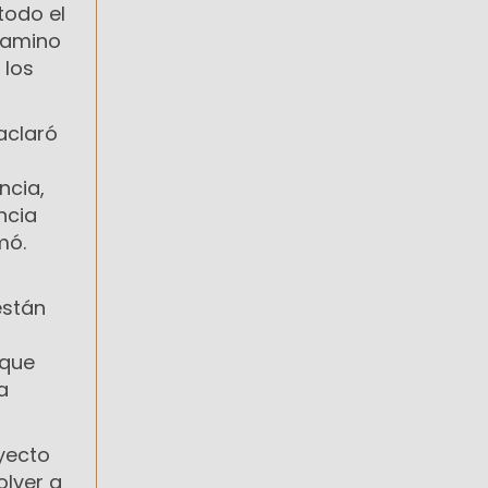
todo el
 camino
 los
aclaró
ncia,
ncia
mó.
están
 que
a
oyecto
olver a