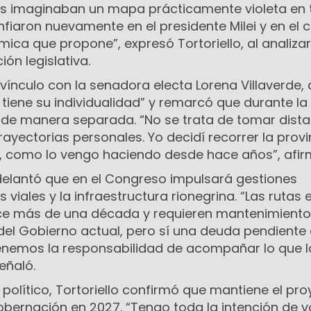
s imaginaban un mapa prácticamente violeta en 
nfiaron nuevamente en el presidente Milei y en el
ica que propone”, expresó Tortoriello, al analizar
ión legislativa.
ínculo con la senadora electa Lorena Villaverde, 
tiene su individualidad” y remarcó que durante la
e manera separada. “No se trata de tomar dista
rayectorias personales. Yo decidí recorrer la provi
, como lo vengo haciendo desde hace años”, afir
adelantó que en el Congreso impulsará gestiones
 viales y la infraestructura rionegrina. “Las rutas 
ce más de una década y requieren mantenimiento
 del Gobierno actual, pero sí una deuda pendiente
nemos la responsabilidad de acompañar lo que l
eñaló.
 político, Tortoriello confirmó que mantiene el pr
bernación en 2027. “Tengo toda la intención de v