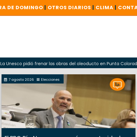
RA DE DOMINGO
|
OTROS DIARIOS
|
CLIMA
|
CONT
pidió frenar las obras del oleoducto en Punta Colorada
7 agosto 2026
Elecciones