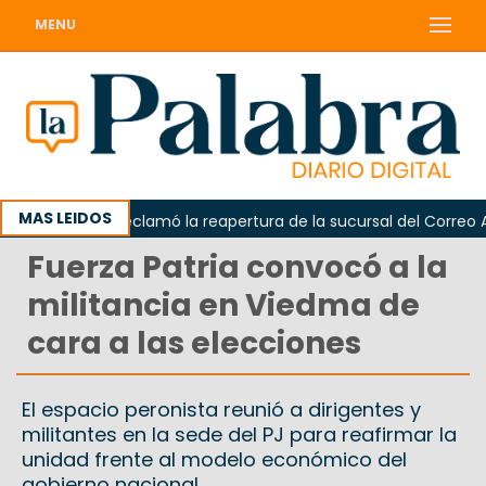
MENU
MAS LEIDOS
Odarda reclamó la reapertura de la sucursal del Correo Arge
Fuerza Patria convocó a la
militancia en Viedma de
cara a las elecciones
El espacio peronista reunió a dirigentes y
militantes en la sede del PJ para reafirmar la
unidad frente al modelo económico del
gobierno nacional