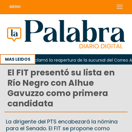
MENU
MAS LEIDOS
Odarda reclamó la reapertura de la sucursal del Correo Argen
El FIT presentó su lista en
Río Negro con Alhue
Gavuzzo como primera
candidata
La dirigente del PTS encabezará la nómina
para el Senado. El FIT se propone como