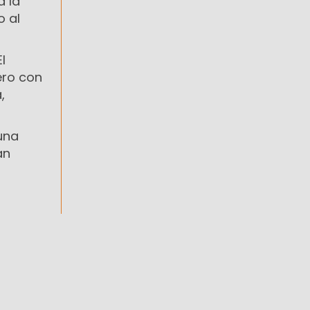
a la
o al
l
ero con
,
una
an