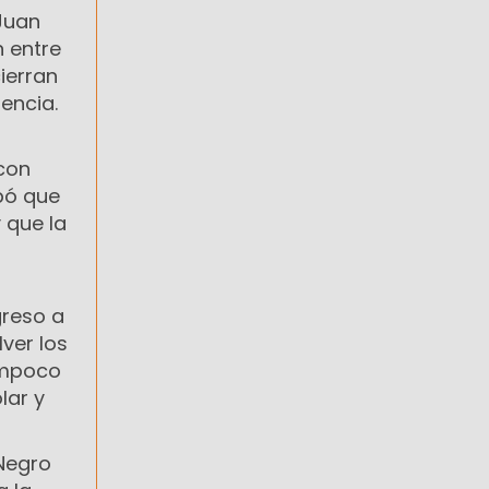
 Juan
n entre
cierran
encia.
con
ipó que
 que la
greso a
ver los
tampoco
lar y
 Negro