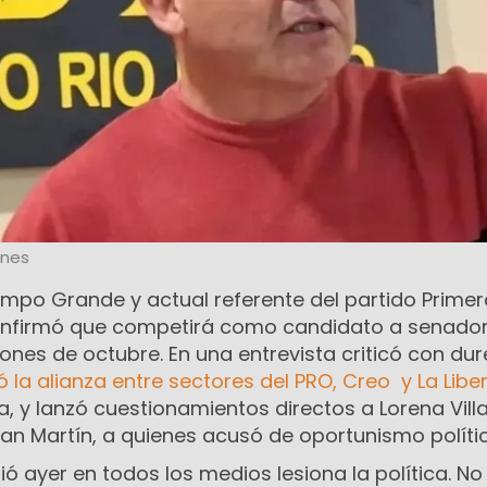
ones
ampo Grande y actual referente del partido Primer
 confirmó que competirá como candidato a senado
iones de octubre. En una entrevista criticó con du
ó la alianza entre sectores del PRO, Creo y La Libe
a, y lanzó cuestionamientos directos a Lorena Vill
Juan Martín, a quienes acusó de oportunismo políti
ió ayer en todos los medios lesiona la política. No