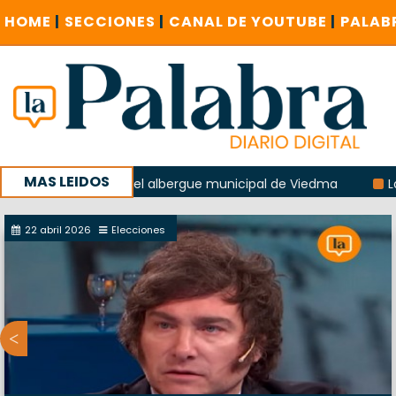
HOME
|
SECCIONES
|
CANAL DE YOUTUBE
|
PALAB
MAS LEIDOS
la explosión del albergue municipal de Viedma
La Unesco 
aña con un encuentro provincial en Roca
22 abril 2026
Elecciones