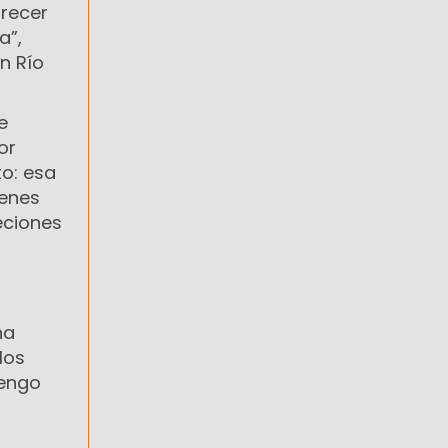
arecer
a”,
en Río
e
or
o: esa
ienes
eciones
d
na
los
vengo