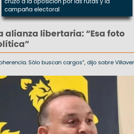
cruzó a la oposición por las rutas y la
campaña electoral
a alianza libertaria: “Esa foto
olítica”
oherencia. Sólo buscan cargos”, dijo sobre Villave