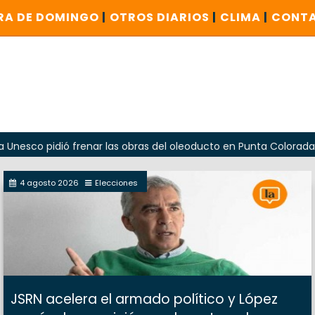
RA DE DOMINGO
|
OTROS DIARIOS
|
CLIMA
|
CONT
pidió frenar las obras del oleoducto en Punta Colorada
O
4 agosto 2026
Elecciones
JSRN acelera el armado político y López