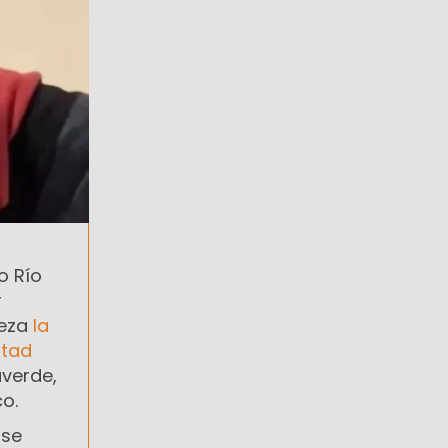
o Río
r
reza
la
rtad
averde,
co.
 se