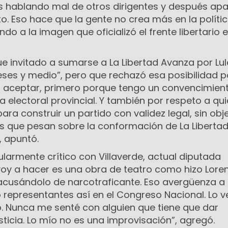
s hablando mal de otros dirigentes y después ap
. Eso hace que la gente no crea más en la polític
ndo a la imagen que oficializó el frente libertario 
e invitado a sumarse a La Libertad Avanza por Lul
es y medio”, pero que rechazó esa posibilidad p
a aceptar, primero porque tengo un convencimient
 electoral provincial. Y también por respeto a qu
ra construir un partido con validez legal, sin obj
s que pesan sobre la conformación de La Liberta
, apuntó.
cularmente crítico con Villaverde, actual diputada
 voy a hacer es una obra de teatro como hizo Lore
 acusándolo de narcotraficante. Eso avergüenza a 
o representantes así en el Congreso Nacional. Lo 
. Nunca me senté con alguien que tiene que dar
usticia. Lo mío no es una improvisación”, agregó.