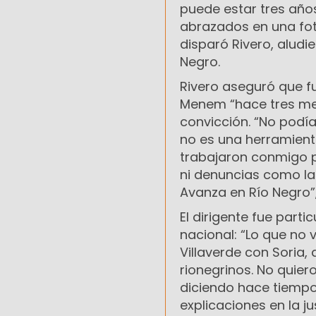
puede estar tres año
abrazados en una foto
disparó Rivero, aludie
Negro.
Rivero aseguró que fu
Menem “hace tres mes
convicción. “No podí
no es una herramienta
trabajaron conmigo pa
ni denuncias como la
Avanza en Río Negro”
El dirigente fue parti
nacional: “Lo que no
Villaverde con Soria,
rionegrinos. No quier
diciendo hace tiempo
explicaciones en la j