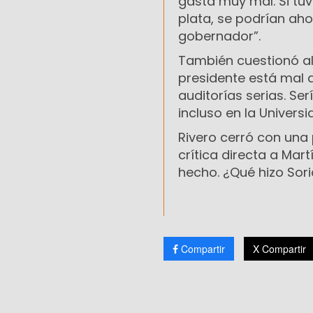
gasta muy mal. Si tuv
plata, se podrían ahor
gobernador”.
También cuestionó al G
presidente está mal 
auditorías serias. Se
incluso en la Univers
Rivero cerró con una
crítica directa a Mar
hecho. ¿Qué hizo Soria
Compartir
X Compartir