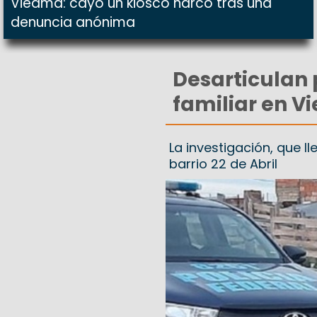
Viedma: cayó un kiosco narco tras una
denuncia anónima
Desarticulan 
familiar en 
La investigación, que l
barrio 22 de Abril