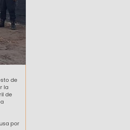
osto de
r la
il de
na
ausa por