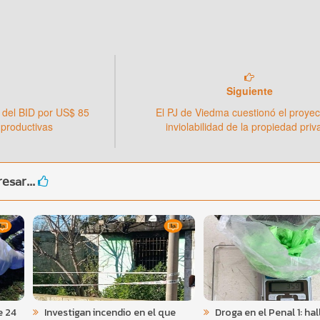
Siguiente
 del BID por US$ 85
El PJ de Viedma cuestionó el proyec
 productivas
inviolabilidad de la propiedad pri
esar...
e 24
Investigan incendio en el que
Droga en el Penal 1: ha