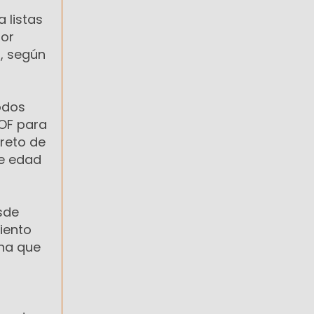
 listas
lor
, según
odos
UOF para
creto de
de edad
sde
iento
ina que