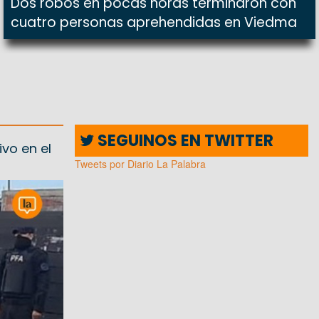
Dos robos en pocas horas terminaron con
cuatro personas aprehendidas en Viedma
SEGUINOS EN TWITTER
vo en el
Tweets por Diario La Palabra