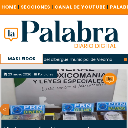
HOME
|
SECCIONES
|
CANAL DE YOUTUBE
|
PALAB
MAS LEIDOS
 la explosión del albergue municipal de Viedma
La Unesco
paña con un encuentro provincial en Roca
23 mayo 2026
Policiales