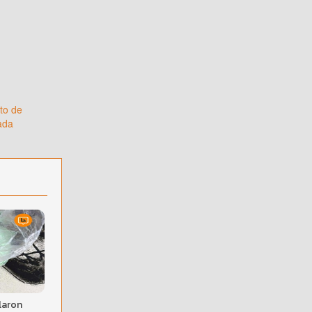
to de
vada
llaron