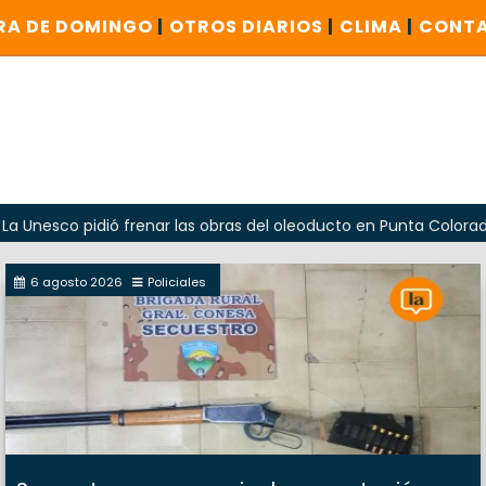
RA DE DOMINGO
|
OTROS DIARIOS
|
CLIMA
|
CONT
 pidió frenar las obras del oleoducto en Punta Colorada
6 agosto 2026
Policiales