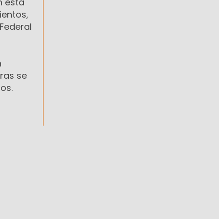
n esta
ientos,
 Federal
n
ras se
os.