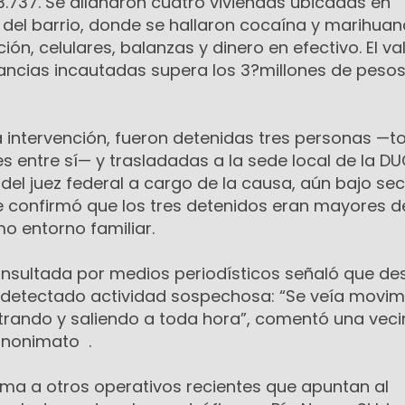
23.737. Se allanaron cuatro viviendas ubicadas en
del barrio, donde se hallaron cocaína y marihuana
ón, celulares, balanzas y dinero en efectivo. El va
ancias incautadas supera los 3?millones de pesos
 intervención, fueron detenidas tres personas —t
es entre sí— y trasladadas a la sede local de la D
del juez federal a cargo de la causa, aún bajo se
 confirmó que los tres detenidos eran mayores 
o entorno familiar.
onsultada por medios periodísticos señaló que de
 detectado actividad sospechosa: “Se veía movim
trando y saliendo a toda hora”, comentó una vec
anonimato .
uma a otros operativos recientes que apuntan al