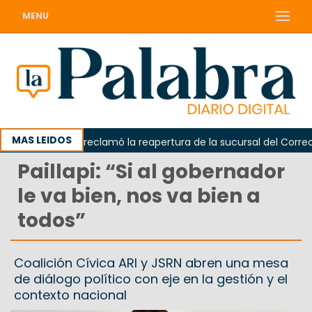
MENU
MAS LEIDOS
Odarda reclamó la reapertura de la sucursal del Correo Arg
Paillapi: “Si al gobernador
le va bien, nos va bien a
todos”
Coalición Cívica ARI y JSRN abren una mesa
de diálogo político con eje en la gestión y el
contexto nacional