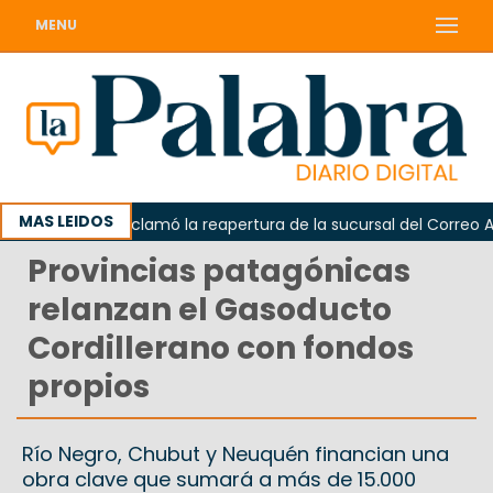
MENU
MAS LEIDOS
Odarda reclamó la reapertura de la sucursal del Correo Argen
Provincias patagónicas
relanzan el Gasoducto
Cordillerano con fondos
propios
Río Negro, Chubut y Neuquén financian una
obra clave que sumará a más de 15.000