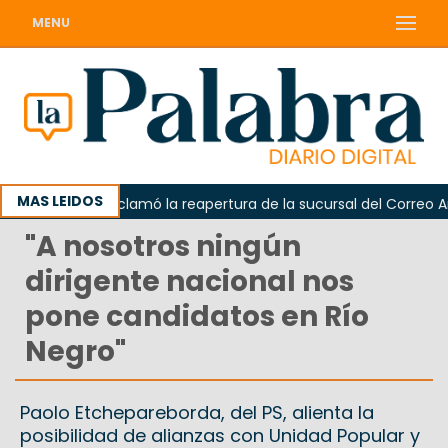
MENU
MAS LEIDOS
Odarda reclamó la reapertura de la sucursal del Correo Argent
"A nosotros ningún
dirigente nacional nos
pone candidatos en Río
Negro"
Paolo Etchepareborda, del PS, alienta la
posibilidad de alianzas con Unidad Popular y