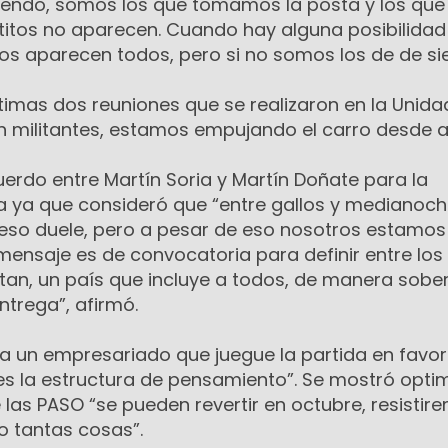
diendo, somos los que tomamos la posta y los que
itos no aparecen. Cuando hay alguna posibilidad
gos aparecen todos, pero si no somos los de de si
timas dos reuniones que se realizaron en la Unida
n militantes, estamos empujando el carro desde a
uerdo entre Martín Soria y Martín Doñate para la
a ya que consideró que “entre gallos y medianoc
 eso duele, pero a pesar de eso nosotros estamos
mensaje es de convocatoria para definir entre los
tan, un país que incluye a todos, de manera sobe
ntrega”, afirmó.
a un empresariado que juegue la partida en favor
l es la estructura de pensamiento”. Se mostró opti
 las PASO “se pueden revertir en octubre, resistir
 tantas cosas”.