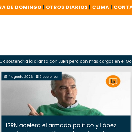
RA DE DOMINGO
|
OTROS DIARIOS
|
CLIMA
|
CONT
dría la alianza con JSRN pero con más cargos en el Gobierno
4 agosto 2026
Elecciones
JSRN acelera el armado político y López