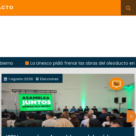
ACTO
La Unesco pidió frenar las obras del oleoducto en Punta C
1 agosto 2026
Elecciones