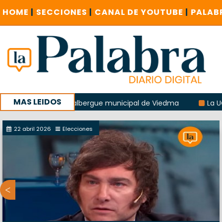
HOME
|
SECCIONES
|
CANAL DE YOUTUBE
|
PALAB
MAS LEIDOS
explosión del albergue municipal de Viedma
La UCR sosten
la sucursal del Correo Argentino en Sierra Grande
22 abril 2026
Elecciones