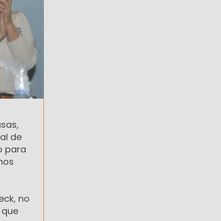
asas,
al de
o para
 nos
eck, no
 que