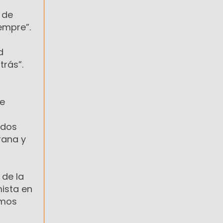
 de
empre”.
d
trás”.
he
 dos
rana y
 de la
mista en
emos