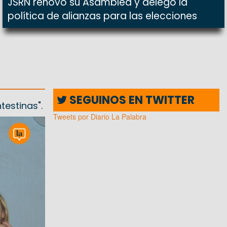
JSRN renovó su Asamblea y delegó la
política de alianzas para las elecciones
SEGUINOS EN TWITTER
testinas".
Tweets por Diario La Palabra