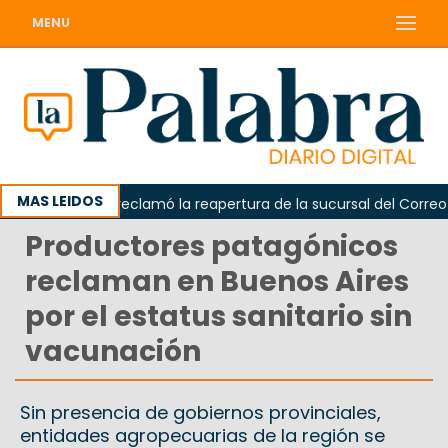
MENU
MAS LEIDOS
Odarda reclamó la reapertura de la sucursal del Correo Arge
Productores patagónicos
reclaman en Buenos Aires
por el estatus sanitario sin
vacunación
Sin presencia de gobiernos provinciales,
entidades agropecuarias de la región se